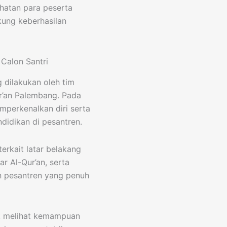
atan para peserta
kung keberhasilan
Calon Santri
 dilakukan oleh tim
ur’an Palembang. Pada
mperkenalkan diri serta
didikan di pesantren.
erkait latar belakang
r Al-Qur’an, serta
an pesantren yang penuh
uk melihat kemampuan