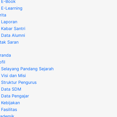
E-Book
E-Learning
rita
Laporan
Kabar Santri
Data Alumni
tak Saran
randa
fil
Selayang Pandang Sejarah
Visi dan Misi
Struktur Pengurus
Data SDM
Data Pengajar
Kebijakan
Fasilitas
ademik