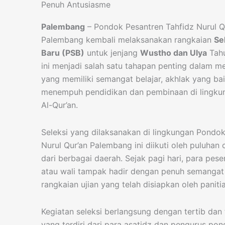
Penuh Antusiasme
Palembang
– Pondok Pesantren Tahfidz Nurul Q
Palembang kembali melaksanakan rangkaian
Se
Baru (PSB)
untuk jenjang
Wustho dan Ulya
Tahu
ini menjadi salah satu tahapan penting dalam me
yang memiliki semangat belajar, akhlak yang bai
menempuh pendidikan dan pembinaan di lingkun
Al-Qur’an.
Seleksi yang dilaksanakan di lingkungan Pondok
Nurul Qur’an Palembang ini diikuti oleh puluhan 
dari berbagai daerah. Sejak pagi hari, para pes
atau wali tampak hadir dengan penuh semangat 
rangkaian ujian yang telah disiapkan oleh panitia
Kegiatan seleksi berlangsung dengan tertib dan t
yang terdiri dari para asatidz dan pengurus p