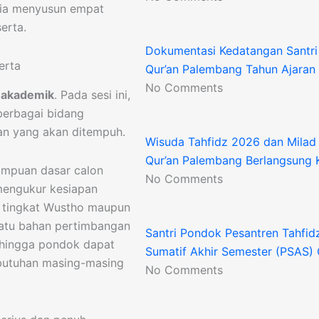
itia menyusun empat
erta.
Dokumentasi Kedatangan Santri
erta
Qur’an Palembang Tahun Ajara
No Comments
 akademik
. Pada sesi ini,
berbagai bidang
kan yang akan ditempuh.
Wisuda Tahfidz 2026 dan Milad 
Qur’an Palembang Berlangsung 
ampuan dasar calon
No Comments
mengukur kesiapan
i tingkat Wustho maupun
h satu bahan pertimbangan
Santri Pondok Pesantren Tahfidz
hingga pondok dapat
Sumatif Akhir Semester (PSAS)
butuhan masing-masing
No Comments