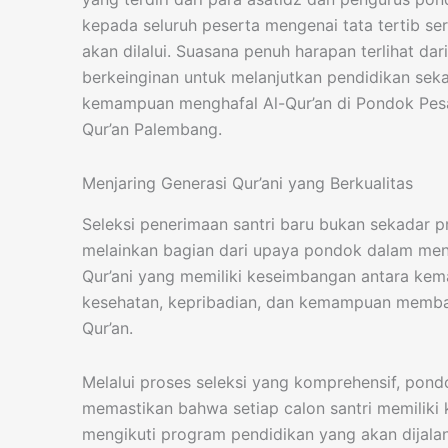
kepada seluruh peserta mengenai tata tertib se
akan dilalui. Suasana penuh harapan terlihat dar
berkeinginan untuk melanjutkan pendidikan se
kemampuan menghafal Al-Qur’an di Pondok Pesa
Qur’an Palembang.
Menjaring Generasi Qur’ani yang Berkualitas
Seleksi penerimaan santri baru bukan sekadar pr
melainkan bagian dari upaya pondok dalam men
Qur’ani yang memiliki keseimbangan antara ke
kesehatan, kepribadian, dan kemampuan memba
Qur’an.
Melalui proses seleksi yang komprehensif, pon
memastikan bahwa setiap calon santri memiliki 
mengikuti program pendidikan yang akan dija