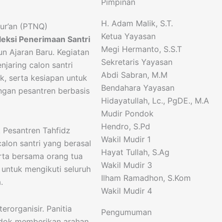
Pimpinan
H. Adam Malik, S.T.
ur’an (PTNQ)
Ketua Yayasan
leksi Penerimaan Santri
Megi Hermanto, S.S.T
n Ajaran Baru. Kegiatan
Sekretaris Yayasan
njaring calon santri
Abdi Sabran, M.M
k, serta kesiapan untuk
Bendahara Yayasan
gan pesantren berbasis
Hidayatullah, Lc., PgDE., M.A
Mudir Pondok
Hendro, S.Pd
 Pesantren Tahfidz
Wakil Mudir 1
calon santri yang berasal
Hayat Tullah, S.Ag
erta bersama orang tua
Wakil Mudir 3
untuk mengikuti seluruh
Ilham Ramadhon, S.Kom
.
Wakil Mudir 4
erorganisir. Panitia
Pengumuman
ondok memberikan arahan