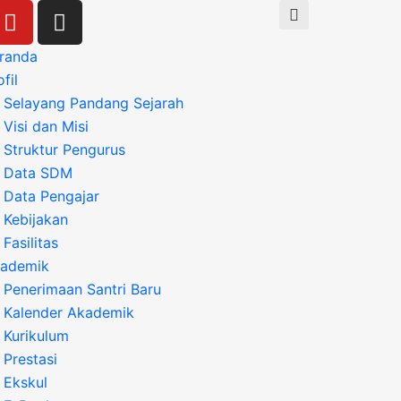
Y
I
o
n
u
s
randa
t
t
fil
u
a
Selayang Pandang Sejarah
b
g
Visi dan Misi
e
r
Struktur Pengurus
a
Data SDM
m
Data Pengajar
Kebijakan
Fasilitas
ademik
Penerimaan Santri Baru
Kalender Akademik
Kurikulum
Prestasi
Ekskul