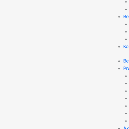
Be
Ko
Be
Pro
Ak