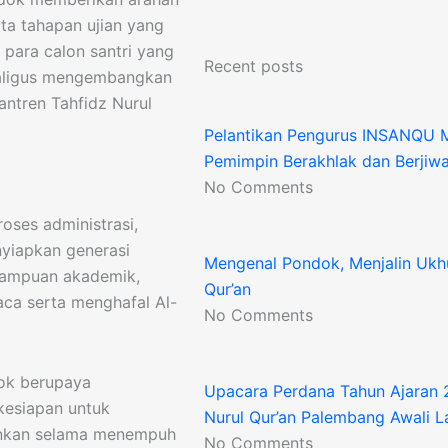
rta tahapan ujian yang
i para calon santri yang
Recent posts
kaligus mengembangkan
ntren Tahfidz Nurul
Pelantikan Pengurus INSANQU 
Pemimpin Berakhlak dan Berjiwa
No Comments
oses administrasi,
yiapkan generasi
Mengenal Pondok, Menjalin Ukh
mampuan akademik,
Qur’an
ca serta menghafal Al-
No Comments
dok berupaya
Upacara Perdana Tahun Ajaran 
kesiapan untuk
Nurul Qur’an Palembang Awali 
lankan selama menempuh
No Comments