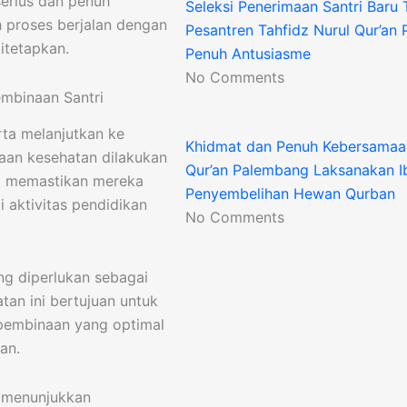
serius dan penuh
Seleksi Penerimaan Santri Baru
h proses berjalan dengan
Pesantren Tahfidz Nurul Qur’an
itetapkan.
Penuh Antusiasme
No Comments
embinaan Santri
rta melanjutkan ke
Khidmat dan Penuh Kebersamaan
aan kesehatan dilakukan
Qur’an Palembang Laksanakan I
rta memastikan mereka
Penyembelihan Hewan Qurban
 aktivitas pendidikan
No Comments
g diperlukan sebagai
tan ini bertujuan untuk
embinaan yang optimal
an.
a menunjukkan