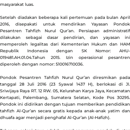
masyarakat luas.
Setelah diadakan beberapa kali pertemuan pada bulan April
2016, disepakati untuk mendirikan Yayasan Pondok
Pesantren Tahfizh Nurul Qur’an.
Persiapan administrati
dilakukan sebagai dasar pendirian, dan yayasan ini
memperoleh legalitas dari Kementerian Hukum dan HAM
Republik Indonesia dengan SK Nomor: AHU-
019481.AH.01.04.Tahun 2015. Izin operasional pesantren
diperoleh dengan nomor: 510016710036.
Pondok Pesantren Tahfizh Nurul Qur’an diresmikan pada
tanggal 28 Juli 2016 (23 Syawal 1437 H), berlokasi di Jl.
Sriwijaya Raya RT. 12 RW. 05, Kelurahan Karya Jaya, Kecamatan
Kertapati, Palembang, Sumatera Selatan, Kode Pos 30295.
Pondok ini didirikan dengan tujuan memberikan pendidikan
tahfizh Al-Qur’an secara gratis kepada anak-anak yatim dan
dhuafa agar menjadi penghafal Al-Qur’an (Al-Hafizh).