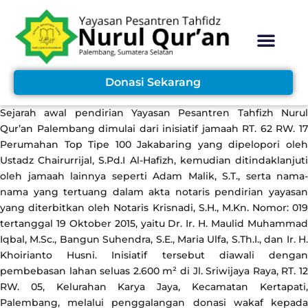
Skip
to
content
Kotak Saran
Donasi Sekarang
Sejarah awal pendirian Yayasan Pesantren Tahfizh Nurul
Qur’an Palembang dimulai dari inisiatif jamaah RT. 62 RW. 17
Perumahan Top Tipe 100 Jakabaring yang dipelopori oleh
Ustadz Chairurrijal, S.Pd.I Al-Hafizh, kemudian ditindaklanjuti
oleh jamaah lainnya seperti Adam Malik, S.T., serta nama-
nama yang tertuang dalam akta notaris pendirian yayasan
yang diterbitkan oleh Notaris Krisnadi, S.H., M.Kn. Nomor: 019
tertanggal 19 Oktober 2015, yaitu Dr. Ir. H. Maulid Muhammad
Iqbal, M.Sc., Bangun Suhendra, S.E., Maria Ulfa, S.Th.I., dan Ir. H.
Khoirianto Husni. Inisiatif tersebut diawali dengan
pembebasan lahan seluas 2.600 m² di Jl. Sriwijaya Raya, RT. 12
RW. 05, Kelurahan Karya Jaya, Kecamatan Kertapati,
Palembang, melalui penggalangan donasi wakaf kepada