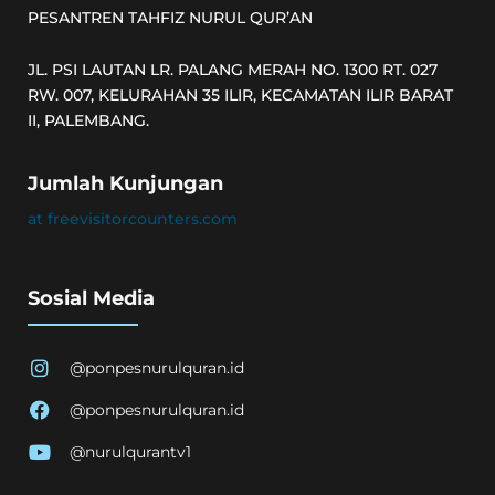
PESANTREN TAHFIZ NURUL QUR’AN
JL. PSI LAUTAN LR. PALANG MERAH NO. 1300 RT. 027
RW. 007, KELURAHAN 35 ILIR, KECAMATAN ILIR BARAT
II, PALEMBANG.
Jumlah Kunjungan
at freevisitorcounters.com
Sosial Media
@ponpesnurulquran.id
@ponpesnurulquran.id
@nurulqurantv1