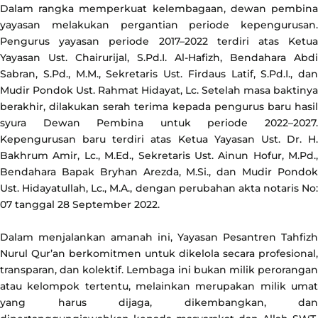
Dalam rangka memperkuat kelembagaan, dewan pembina
yayasan melakukan pergantian periode kepengurusan.
Pengurus yayasan periode 2017–2022 terdiri atas Ketua
Yayasan Ust. Chairurijal, S.Pd.I. Al-Hafizh, Bendahara Abdi
Sabran, S.Pd., M.M., Sekretaris Ust.
Firdaus Latif, S.Pd.I., dan
Mudir Pondok Ust. Rahmat Hidayat, Lc.
Setelah masa baktinya
berakhir, dilakukan serah terima kepada pengurus baru hasil
syura Dewan Pembina untuk periode 2022–2027.
Kepengurusan baru terdiri atas Ketua Yayasan Ust. Dr. H.
Bakhrum Amir, Lc., M.Ed., Sekretaris Ust. Ainun Hofur, M.Pd.,
Bendahara Bapak Bryhan Arezda, M.Si., dan Mudir Pondok
Ust. Hidayatullah, Lc., M.A., dengan perubahan akta notaris No:
07 tanggal 28 September 2022.
Dalam menjalankan amanah ini, Yayasan Pesantren Tahfizh
Nurul Qur’an berkomitmen untuk dikelola secara profesional,
transparan, dan kolektif. Lembaga ini bukan milik perorangan
atau kelompok tertentu, melainkan merupakan milik umat
yang harus dijaga, dikembangkan, dan