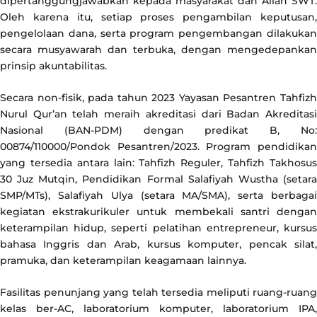
dipertanggungjawabkan kepada masyarakat dan Allah SWT.
Oleh karena itu, setiap proses pengambilan keputusan,
pengelolaan dana, serta program pengembangan dilakukan
secara musyawarah dan terbuka, dengan mengedepankan
prinsip akuntabilitas.
Secara non-fisik, pada tahun 2023 Yayasan Pesantren Tahfizh
Nurul Qur’an telah meraih akreditasi dari Badan Akreditasi
Nasional (BAN-PDM) dengan predikat B, No:
00874/110000/Pondok Pesantren/2023. Program pendidikan
yang tersedia antara lain: Tahfizh Reguler, Tahfizh Takhosus
30 Juz Mutqin, Pendidikan Formal Salafiyah Wustha (setara
SMP/MTs), Salafiyah Ulya (setara MA/SMA), serta berbagai
kegiatan ekstrakurikuler untuk membekali santri dengan
keterampilan hidup, seperti pelatihan entrepreneur, kursus
bahasa Inggris dan Arab, kursus komputer, pencak silat,
pramuka, dan keterampilan keagamaan lainnya.
Fasilitas penunjang yang telah tersedia meliputi ruang-ruang
kelas ber-AC, laboratorium komputer, laboratorium IPA,