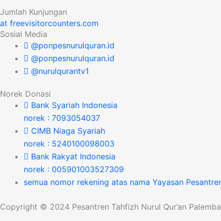
Jumlah Kunjungan
at freevisitorcounters.com
Sosial Media
@ponpesnurulquran.id
@ponpesnurulquran.id
@nurulqurantv1
Norek Donasi
Bank Syariah Indonesia
norek : 7093054037
CIMB Niaga Syariah
norek : 5240100098003
Bank Rakyat Indonesia
norek : 005901003527309
semua nomor rekening atas nama Yayasan Pesantren
Copyright © 2024 Pesantren Tahfizh Nurul Qur’an Palembang