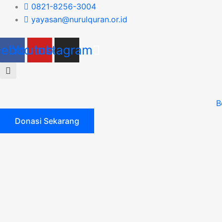
Skip
0821-8256-3004
to
yayasan@nurulquran.or.id
content
cebook
Youtube
Instagram
B
Donasi Sekarang