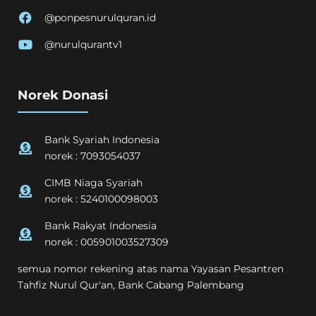
@ponpesnurulquran.id
@nurulqurantv1
Norek Donasi
Bank Syariah Indonesia
norek : 7093054037
CIMB Niaga Syariah
norek : 5240100098003
Bank Rakyat Indonesia
norek : 005901003527309
semua nomor rekening atas nama Yayasan Pesantren
Tahfiz Nurul Qur'an, Bank Cabang Palembang