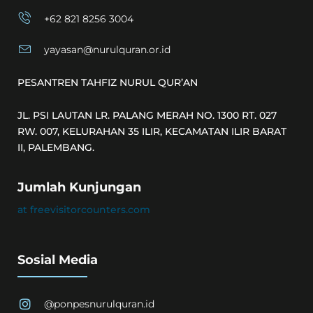
+62 821 8256 3004
yayasan@nurulquran.or.id
PESANTREN TAHFIZ NURUL QUR’AN
JL. PSI LAUTAN LR. PALANG MERAH NO. 1300 RT. 027
RW. 007, KELURAHAN 35 ILIR, KECAMATAN ILIR BARAT
II, PALEMBANG.
Jumlah Kunjungan
at freevisitorcounters.com
Sosial Media
@ponpesnurulquran.id