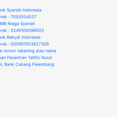
nk Syariah Indonesia
orek : 7093054037
IMB Niaga Syariah
orek : 5240100098003
ank Rakyat Indonesia
orek : 005901003527309
a nomor rekening atas nama
an Pesantren Tahfiz Nurul
an, Bank Cabang Palembang