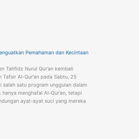
: Menguatkan Pemahaman dan Kecintaan
 Tahfidz Nurul Qur’an kembali
n Tafsir Al-Qur’an pada Sabtu, 25
adi salah satu program unggulan dalam
 hanya menghafal Al-Qur’an, tetapi
dungan ayat-ayat suci yang mereka