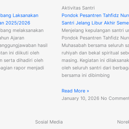
Aktivitas Santri
embang Laksanakan
Pondok Pesantren Tahfidz Nur
ran 2025/2026
Santri Jelang Libur Akhir Seme
embang melaksanakan
Menjelang kepulangan santri un
ahun Ajaran
Pondok Pesantren Tahfidz Nur
tanggungjawaban hasil
Muhasabah bersama seluruh sa
an ini diikuti oleh
ruhiyah dan bekal spiritual s
n serta dihadiri oleh
masing. Kegiatan ini dilaksan
mbagian rapor menjadi
oleh seluruh santri dari berba
bersama ini dibimbing
Read More »
January 10, 2026
No Commen
Sosial Media
Nore