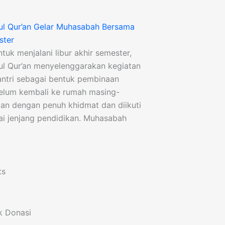
ul Qur’an Gelar Muhasabah Bersama
ster
tuk menjalani libur akhir semester,
ul Qur’an menyelenggarakan kegiatan
ntri sebagai bentuk pembinaan
ebelum kembali ke rumah masing-
akan dengan penuh khidmat dan diikuti
gai jenjang pendidikan. Muhasabah
ts
k Donasi