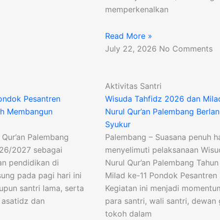
memperkenalkan
Read More »
July 22, 2026
No Comments
Aktivitas Santri
ondok Pesantren
Wisuda Tahfidz 2026 dan Mila
kah Membangun
Nurul Qur’an Palembang Berla
Syukur
 Qur’an Palembang
Palembang – Suasana penuh ha
026/2027 sebagai
menyelimuti pelaksanaan Wisu
an pendidikan di
Nurul Qur’an Palembang Tahun
ung pada pagi hari ini
Milad ke-11 Pondok Pesantren 
aupun santri lama, serta
Kegiatan ini menjadi moment
 asatidz dan
para santri, wali santri, dewa
tokoh dalam