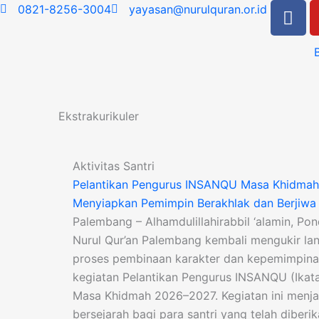
F
Skip
0821-8256-3004
yayasan@nurulquran.or.id
a
to
c
content
e
b
o
o
Ekstrakurikuler
k
Page
Page
Aktivitas Santri
Pelantikan Pengurus INSANQU Masa Khidmah
Menyiapkan Pemimpin Berakhlak dan Berjiwa 
Palembang – Alhamdulillahirabbil ‘alamin, Po
Nurul Qur’an Palembang kembali mengukir la
proses pembinaan karakter dan kepemimpinan
kegiatan Pelantikan Pengurus INSANQU (Ikatan
Masa Khidmah 2026–2027. Kegiatan ini men
bersejarah bagi para santri yang telah diber