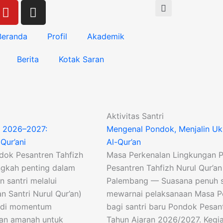
Y
I
o
n
u
s
Beranda
Profil
Akademik
t
t
u
a
Berita
Kotak Saran
b
g
e
r
a
m
Aktivitas Santri
 2026–2027:
Mengenal Pondok, Menjalin Uk
Qur’ani
Al-Qur’an
ndok Pesantren Tahfizh
Masa Perkenalan Lingkungan 
ngkah penting dalam
Pesantren Tahfizh Nurul Qur’
 santri melalui
Palembang — Suasana penuh s
 Santri Nurul Qur’an)
mewarnai pelaksanaan Masa P
jadi momentum
bagi santri baru Pondok Pesan
ikan amanah untuk
Tahun Ajaran 2026/2027. Kegia