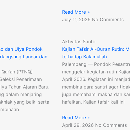
Read More »
July 11, 2026
No Comments
Aktivitas Santri
tho dan Ulya Pondok
Kajian Tafsir Al-Qur’an Rutin
erlangsung Lancar dan
terhadap Kalamullah
Palembang — Pondok Pesantren
 Qur’an (PTNQ)
menggelar kegiatan rutin Kajia
Seleksi Penerimaan
April 2026. Kegiatan ini menj
lya Tahun Ajaran Baru.
membina para santri agar tidak
ing dalam menjaring
juga memahami makna dan kan
akhlak yang baik, serta
hafalkan. Kajian tafsir kali ini
embinaan
Read More »
April 29, 2026
No Comments