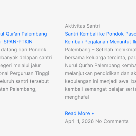
Aktivitas Santri
rul Qur’an Palembang
Santri Kembali ke Pondok Pasc
lur SPAN-PTKIN
Kembali Perjalanan Menuntut I
datang dari Pondok
Palembang – Setelah menikmati 
ebanyak delapan santri
bersama keluarga tercinta, pa
egeri melalui jalur
Nurul Qur’an Palembang kemba
onal Perguruan Tinggi
melanjutkan pendidikan dan a
luruh santri tersebut
kepulangan ini menjadi awal b
Fatah Palembang,
kembali semangat belajar se
menghafal
Read More »
April 1, 2026
No Comments