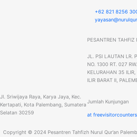
+62 821 8256 30
yayasan@nurulqura
PESANTREN TAHFIZ 
JL. PSI LAUTAN LR
NO. 1300 RT. 027 RW.
KELURAHAN 35 ILIR
ILIR BARAT II, PALE
Jl. Sriwijaya Raya, Karya Jaya, Kec.
Jumlah Kunjungan
Kertapati, Kota Palembang, Sumatera
Selatan 30259
at freevisitorcounter
Copyright © 2024 Pesantren Tahfizh Nurul Qur’an Palemba