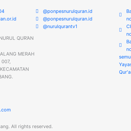
04
@ponpesnurulquran.id
Ba
n.or.id
@ponpesnurulquran.id
n
@nurulqurantv1
C
n
NURUL QUR’AN
B
n
. PALANG MERAH
semu
 007,
Yayas
, KECAMATAN
Qur'
MBANG.
s.com
ng. All rights reserved.