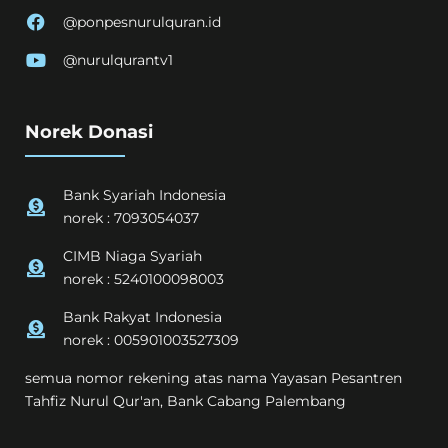
@ponpesnurulquran.id
@nurulqurantv1
Norek Donasi
Bank Syariah Indonesia
norek : 7093054037
CIMB Niaga Syariah
norek : 5240100098003
Bank Rakyat Indonesia
norek : 005901003527309
semua nomor rekening atas nama Yayasan Pesantren
Tahfiz Nurul Qur'an, Bank Cabang Palembang