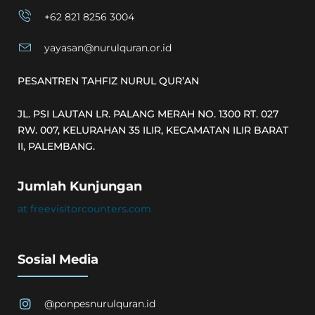
+62 821 8256 3004
yayasan@nurulquran.or.id
PESANTREN TAHFIZ NURUL QUR’AN
JL. PSI LAUTAN LR. PALANG MERAH NO. 1300 RT. 027
RW. 007, KELURAHAN 35 ILIR, KECAMATAN ILIR BARAT
II, PALEMBANG.
Jumlah Kunjungan
at freevisitorcounters.com
Sosial Media
@ponpesnurulquran.id