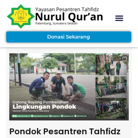
Skip
to
content
Donasi Sekarang
Pondok Pesantren Tahfidz