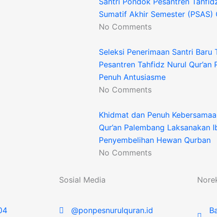
Santri Pondok Pesantren Tahfidz
Sumatif Akhir Semester (PSAS)
No Comments
Seleksi Penerimaan Santri Baru
Pesantren Tahfidz Nurul Qur’an
Penuh Antusiasme
No Comments
Khidmat dan Penuh Kebersamaan
Qur’an Palembang Laksanakan I
Penyembelihan Hewan Qurban
No Comments
Sosial Media
Nore
04
@ponpesnurulquran.id
Ba