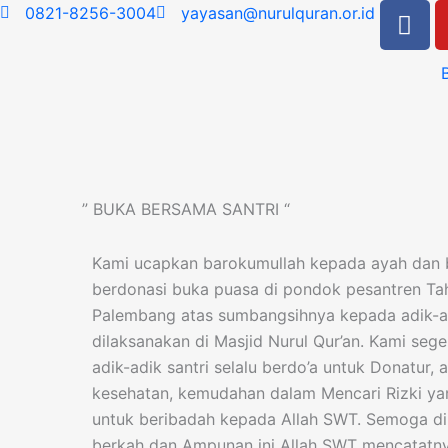
F
Skip
0821-8256-3004
yayasan@nurulquran.or.id
a
to
c
content
e
b
o
o
k
” BUKA BERSAMA SANTRI “
Kami ucapkan barokumullah kepada ayah dan 
berdonasi buka puasa di pondok pesantren Tah
Palembang atas sumbangsihnya kepada adik-ad
dilaksanakan di Masjid Nurul Qur’an. Kami se
adik-adik santri selalu berdo’a untuk Donatur, a
kesehatan, kemudahan dalam Mencari Rizki ya
untuk beribadah kepada Allah SWT. Semoga d
berkah dan Ampunan ini Allah SWT mencatatn