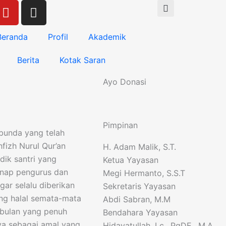
Y
I
o
n
u
s
Beranda
Profil
Akademik
t
t
u
a
Berita
Kotak Saran
b
g
e
r
Ayo Donasi
a
m
Pimpinan
bunda yang telah
fizh Nurul Qur’an
H. Adam Malik, S.T.
ik santri yang
Ketua Yayasan
genap pengurus dan
Megi Hermanto, S.S.T
gar selalu diberikan
Sekretaris Yayasan
ng halal semata-mata
Abdi Sabran, M.M
ibulan yang penuh
Bendahara Yayasan
ya sebagai amal yang
Hidayatullah, Lc., PgDE., M.A